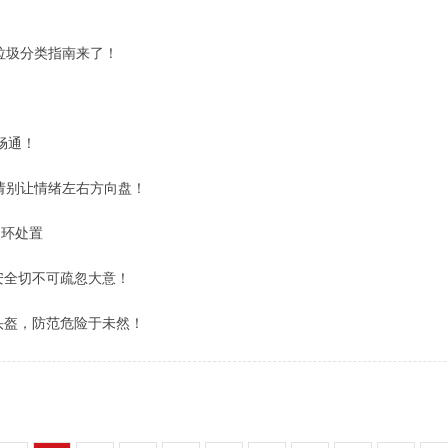
垃圾分类指南来了！
畅通！
请别让情绪左右方向盘！
闭环处置
安全切不可疏忽大意！
头盔，防范危险于未然！