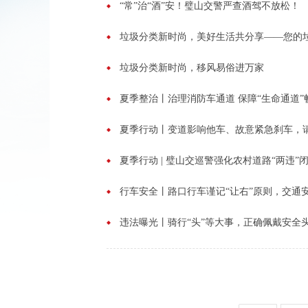
“常”治“酒”安！璧山交警严查酒驾不放松！
垃圾分类新时尚，美好生活共分享——您的
垃圾分类新时尚，移风易俗进万家
夏季整治丨治理消防车通道 保障“生命通道”
夏季行动丨变道影响他车、故意紧急刹车，
夏季行动 | 璧山交巡警强化农村道路“两违”
行车安全丨路口行车谨记“让右”原则，交通
违法曝光丨骑行“头”等大事，正确佩戴安全