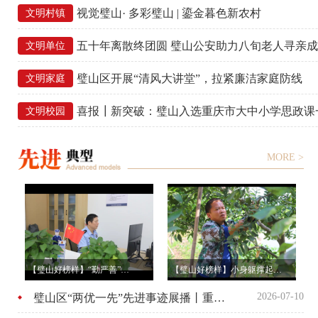
视觉璧山· 多彩璧山 | 鎏金暮色新农村
文明村镇
五十年离散终团圆 璧山公安助力八旬老人寻亲
文明单位
璧山区开展“清风大讲堂”，拉紧廉洁家庭防线
文明家庭
喜报┃新突破：璧山入选重庆市大中小学思政课
文明校园
MORE >
【璧山好榜样】“勤严善”…
【璧山好榜样】小身躯撑起…
2026-07-10
璧山区“两优一先”先进事迹展播丨重庆市先进基层党组织璧山区…