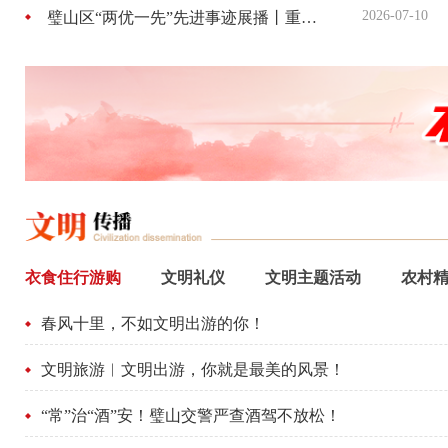
2026-07-10
璧山区“两优一先”先进事迹展播丨重庆市优秀共产党员万家琴：…
衣食住行游购
文明礼仪
文明主题活动
农村
春风十里，不如文明出游的你！
文明旅游︱文明出游，你就是最美的风景！
“常”治“酒”安！璧山交警严查酒驾不放松！