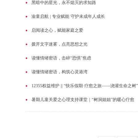
黑暗中的星光，永不熄灭的求知路
渝童启航 | 专业赋能 守护未成年人成长
启阅读之心，赋能家庭之爱
拨开文字迷雾，点亮思想之光
读懂情绪密语，击碎“恐惧”焦虑
读懂情绪密语，构筑心灵港湾
12355权益维护 || “快乐假期·疗愈之旅——浇灌生命之树
暑期儿童关爱之心理支持课堂｜“树洞姐姐”的暖心疗愈