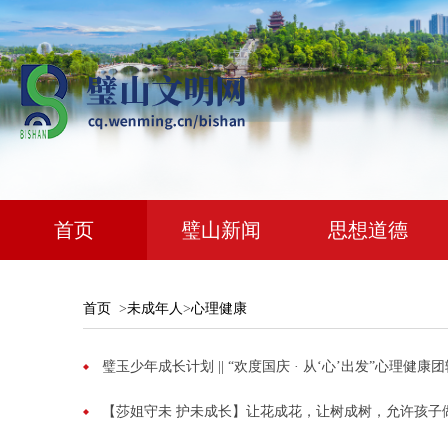
首页
璧山新闻
思想道德
首页
>
未成年人
>
心理健康
璧玉少年成长计划 || “欢度国庆 · 从‘心’出发”心理健
【莎姐守未 护未成长】让花成花，让树成树，允许孩子